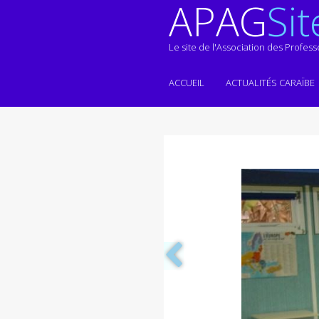
APAG
Sit
Le site de l'Association des Profes
ACCUEIL
ACTUALITÉS CARAÏBE